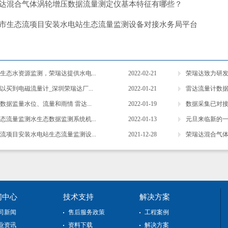
达混合气体涡轮增压数据流量测定仪基本特征有哪些？
市生态流项目安装水电站生态流量监测设备对接水务局平台
生态水资源监测，荣瑞达提供水电...
2022-02-21
荣瑞达致力研发
以买到电磁流量计_深圳荣瑞达厂...
2022-01-21
雷达流量计数据
数据监量水位、流量和雨情 雷达...
2022-01-19
数据采集已对接
态流量监测水生态数据监测系统机...
2022-01-13
元旦来临新的一
流项目安装水电站生态流量监测设...
2021-12-28
荣瑞达混合气体
闻中心
技术支持
解决方案
司新闻
售后服务政策
工程案例
业资讯
资料下载
解决方案