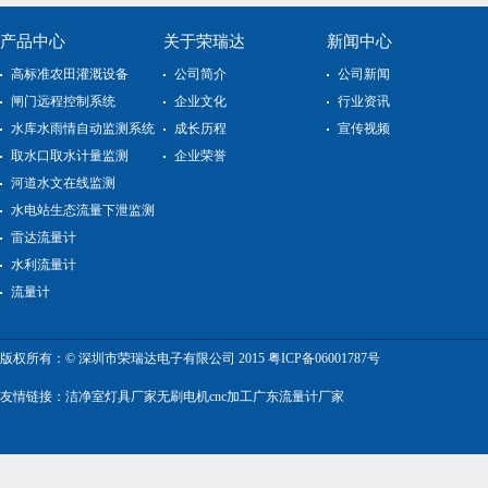
产品中心
关于荣瑞达
新闻中心
高标准农田灌溉设备
公司简介
公司新闻
闸门远程控制系统
企业文化
行业资讯
水库水雨情自动监测系统
成长历程
宣传视频
取水口取水计量监测
企业荣誉
河道水文在线监测
水电站生态流量下泄监测
雷达流量计
水利流量计
流量计
版权所有：© 深圳市荣瑞达电子有限公司 2015
粤ICP备06001787号
友情链接：
洁净室灯具厂家
无刷电机
cnc加工
广东流量计厂家