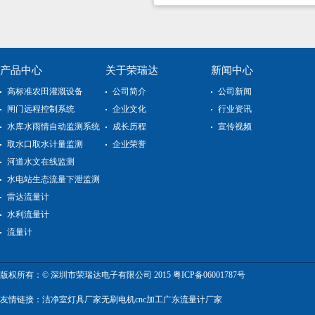
产品中心
关于荣瑞达
新闻中心
高标准农田灌溉设备
公司简介
公司新闻
闸门远程控制系统
企业文化
行业资讯
水库水雨情自动监测系统
成长历程
宣传视频
取水口取水计量监测
企业荣誉
河道水文在线监测
水电站生态流量下泄监测
雷达流量计
水利流量计
流量计
版权所有：© 深圳市荣瑞达电子有限公司 2015
粤ICP备06001787号
友情链接：
洁净室灯具厂家
无刷电机
cnc加工
广东流量计厂家